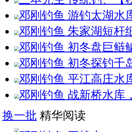
邓刚钓鱼 游钓太湖水库
邓刚钓鱼 朱家湖短杆细
邓刚钓鱼 初冬盘巨鲢鳙
邓刚钓鱼 初冬探钓千岛
邓刚钓鱼 平江高庄水库
邓刚钓鱼 战新桥水库，3
换一批
精华阅读