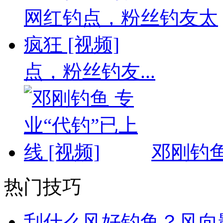
点，粉丝钓友...
邓刚钓鱼
热门技巧
刮什么风好钓鱼？风向