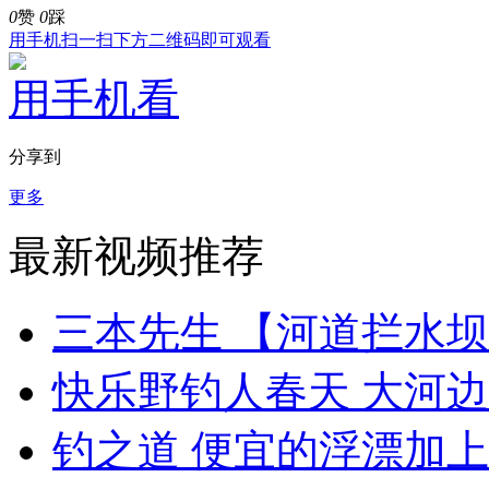
0
赞
0
踩
用手机扫一扫下方二维码即可观看
用手机看
分享到
更多
最新视频推荐
三本先生 【河道拦水坝处
快乐野钓人春天 大河边
钓之道 便宜的浮漂加上馊