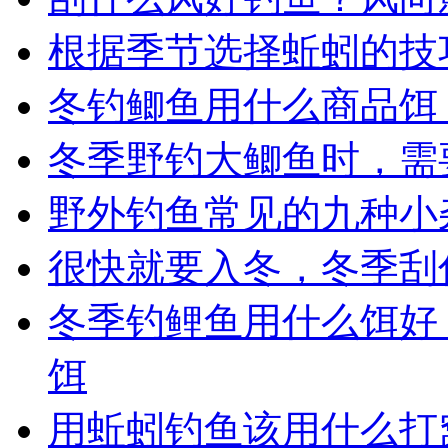
根据季节选择蚯蚓的技
冬钓鲫鱼用什么商品饵
冬季野钓大鲫鱼时，需
野外钓鱼常见的九种小
很快就要入冬，冬季刮
冬季钓鲤鱼用什么饵好
饵
用蚯蚓钓鱼该用什么打