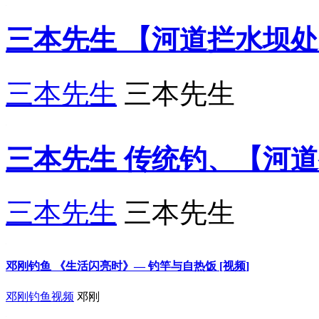
三本先生 【河道拦水坝处
三本先生
三本先生
三本先生 传统钓、【河道
三本先生
三本先生
邓刚钓鱼 《生活闪亮时》— 钓竿与自热饭 [视频]
邓刚钓鱼视频
邓刚