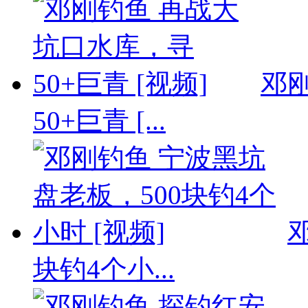
邓
50+巨青 [...
块钓4个小...