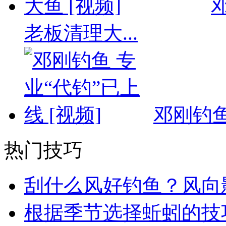
老板清理大...
邓刚钓鱼
热门技巧
刮什么风好钓鱼？风向
根据季节选择蚯蚓的技