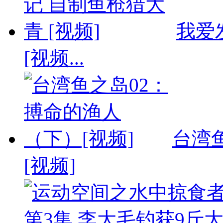
我爱
[视频...
台湾
[视频]