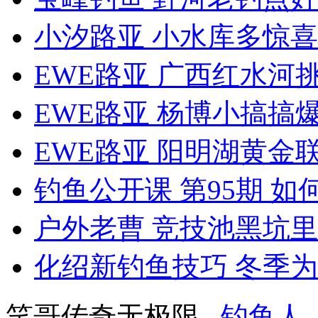
小汐路亚 小水库多惊喜 
EWE路亚 广西红水河挑
EWE路亚 杨博小搞搞爆拉
EWE路亚 阳明湖黄金联赛
钓鱼公开课 第95期 如何
户外老曹 竞技池黑坑里
化绍新钓鱼技巧 冬季为什
笑哥传奇无极限
钓鱼人
2