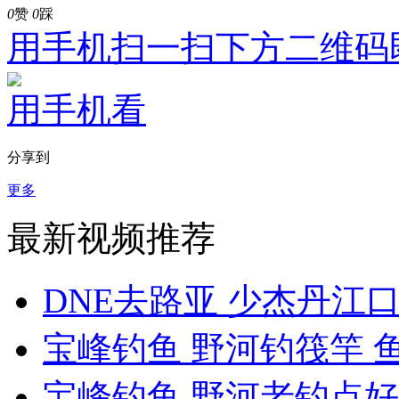
0
赞
0
踩
用手机扫一扫下方二维码
用手机看
分享到
更多
最新视频推荐
DNE去路亚 少杰丹江口
宝峰钓鱼 野河钓筏竿 鱼
宝峰钓鱼 野河老钓点好 