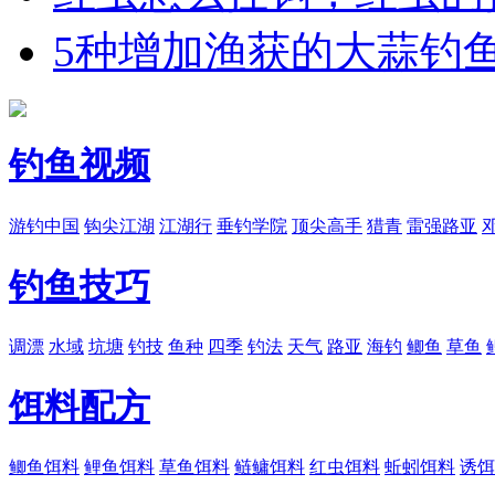
5种增加渔获的大蒜钓
钓鱼视频
游钓中国
钩尖江湖
江湖行
垂钓学院
顶尖高手
猎青
雷强路亚
钓鱼技巧
调漂
水域
坑塘
钓技
鱼种
四季
钓法
天气
路亚
海钓
鲫鱼
草鱼
饵料配方
鲫鱼饵料
鲤鱼饵料
草鱼饵料
鲢鳙饵料
红虫饵料
蚯蚓饵料
诱饵