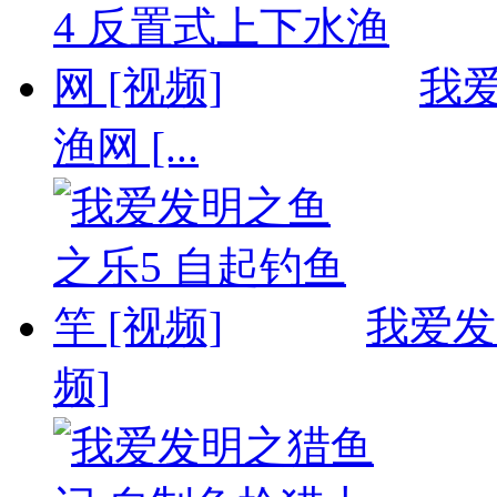
我
渔网 [...
我爱发
频]