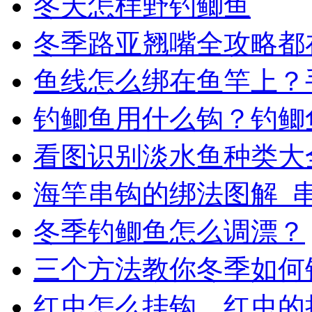
冬天怎样野钓鲫鱼
冬季路亚翘嘴全攻略都
鱼线怎么绑在鱼竿上？
钓鲫鱼用什么钩？钓鲫
看图识别淡水鱼种类大
海竿串钩的绑法图解_
冬季钓鲫鱼怎么调漂？
三个方法教你冬季如何
红虫怎么挂钩，红虫的