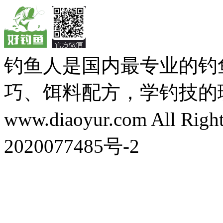
钓鱼人是国内最专业的钓
巧、饵料配方，学钓技的理想之处
www.diaoyur.com All Rig
2020077485号-2