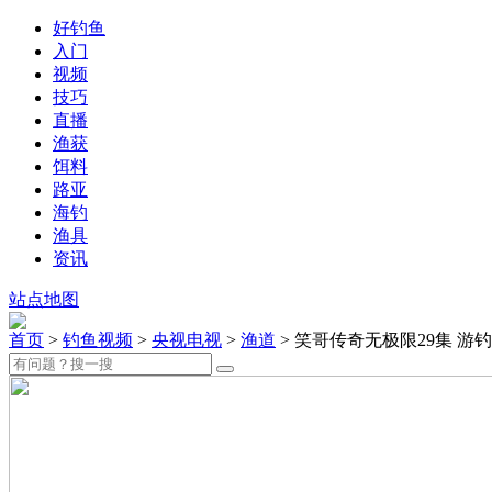
好钓鱼
入门
视频
技巧
直播
渔获
饵料
路亚
海钓
渔具
资讯
站点地图
首页
>
钓鱼视频
>
央视电视
>
渔道
> 笑哥传奇无极限29集 游钓