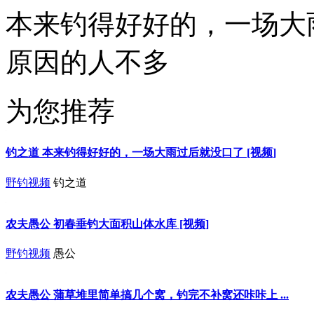
本来钓得好好的，一场大
原因的人不多
为您推荐
钓之道 本来钓得好好的，一场大雨过后就没口了 [视频]
野钓视频
钓之道
农夫愚公 初春垂钓大面积山体水库 [视频]
野钓视频
愚公
农夫愚公 蒲草堆里简单搞几个窝，钓完不补窝还咔咔上 ...