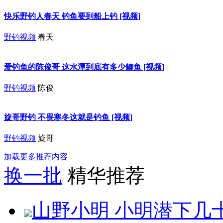
快乐野钓人春天 钓鱼要到船上钓 [视频]
野钓视频
春天
爱钓鱼的陈俊哥 这水潭到底有多少鲫鱼 [视频]
野钓视频
陈俊
旋哥野钓 不畏寒冬这就是钓鱼 [视频]
野钓视频
旋哥
加载更多推荐内容
换一批
精华推荐
山野小明 小明潜下几十