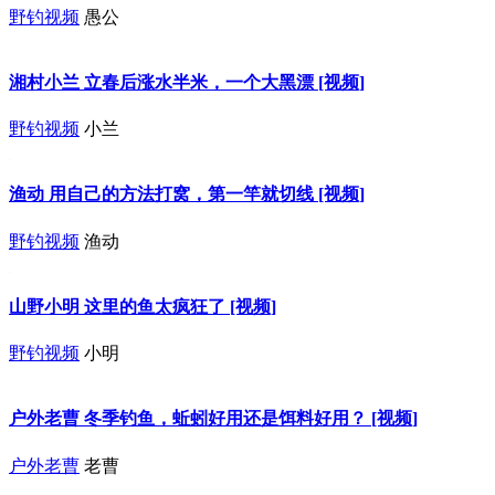
野钓视频
愚公
湘村小兰 立春后涨水半米，一个大黑漂 [视频]
野钓视频
小兰
渔动 用自己的方法打窝，第一竿就切线 [视频]
野钓视频
渔动
山野小明 这里的鱼太疯狂了 [视频]
野钓视频
小明
户外老曹 冬季钓鱼，蚯蚓好用还是饵料好用？ [视频]
户外老曹
老曹