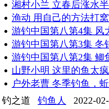
湘村小兰 立春后涨水半米
渔动 用自己的方法打窝，
游钓中国第八第4集 风大
游钓中国第八第3集 冬钓
游钓中国第八第2集 鲫鱼
山野小明 这里的鱼太疯狂
户外老曹 冬季钓鱼，蚯
钓之道
钓鱼人
2022-02-1