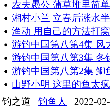
农夫愚公 蒲草堆里简单
湘村小兰 立春后涨水半米
渔动 用自己的方法打窝，
游钓中国第八第4集 风大
游钓中国第八第3集 冬钓
游钓中国第八第2集 鲫鱼
山野小明 这里的鱼太疯狂
钓之道
钓鱼人
2022-02-1