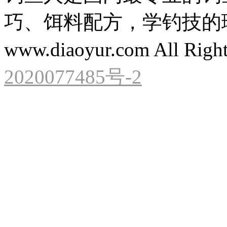
巧、饵料配方，学钓技的理想之处
www.diaoyur.com All Right
2020077485号-2