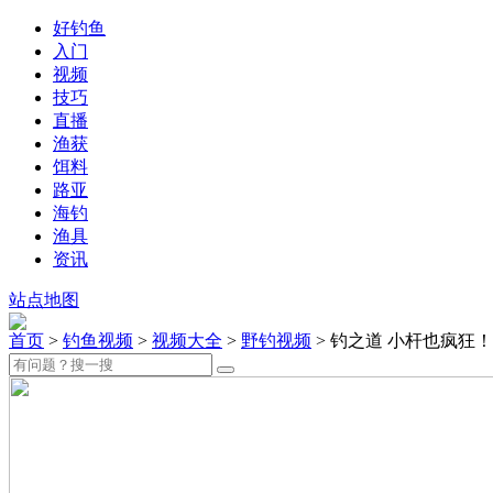
好钓鱼
入门
视频
技巧
直播
渔获
饵料
路亚
海钓
渔具
资讯
站点地图
首页
>
钓鱼视频
>
视频大全
>
野钓视频
> 钓之道 小杆也疯狂！